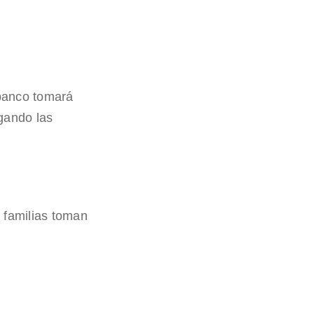
 banco tomará
gando las
s familias toman