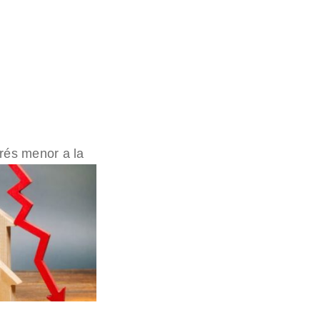
erés meno
r a la