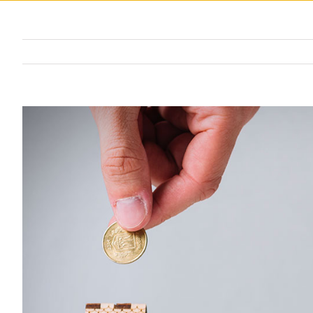
View
Larger
Image