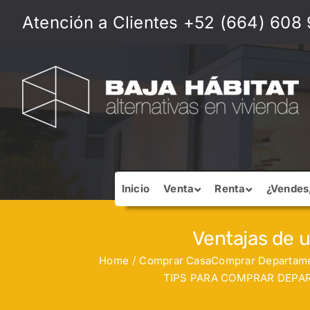
Skip
Atención a Clientes +52 (664) 608
to
content
Inicio
Venta
Renta
¿Vendes
Ventajas de 
Home
Comprar Casa
Comprar Departam
TIPS PARA COMPRAR DEPA